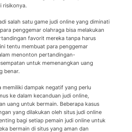
 risikonya.
di salah satu game judi online yang diminati
, para penggemar olahraga bisa melakukan
tandingan favorit mereka tanpa harus
al ini tentu membuat para penggemar
 dalam menonton pertandingan-
 kesempatan untuk memenangkan uang
g benar.
a memiliki dampak negatif yang perlu
mus ke dalam kecanduan judi online,
n uang untuk bermain. Beberapa kasus
an yang dilakukan oleh situs judi online
enting bagi setiap pemain judi online untuk
ka bermain di situs yang aman dan