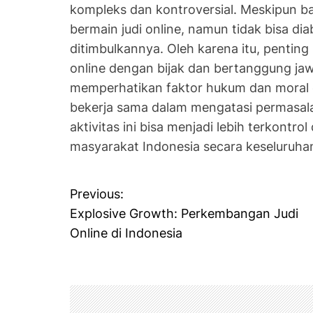
kompleks dan kontroversial. Meskipun b
bermain judi online, namun tidak bisa di
ditimbulkannya. Oleh karena itu, penting 
online dengan bijak dan bertanggung jawa
memperhatikan faktor hukum dan moral da
bekerja sama dalam mengatasi permasalah
aktivitas ini bisa menjadi lebih terkontr
masyarakat Indonesia secara keseluruha
Previous:
P
Explosive Growth: Perkembangan Judi
o
Online di Indonesia
s
t