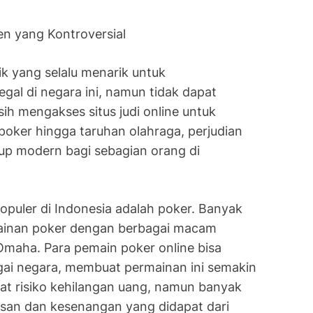
ren yang Kontroversial
ik yang selalu menarik untuk
legal di negara ini, namun tidak dapat
h mengakses situs judi online untuk
oker hingga taruhan olahraga, perjudian
dup modern bagi sebagian orang di
populer di Indonesia adalah poker. Banyak
mainan poker dengan berbagai macam
 Omaha. Para pemain poker online bisa
gai negara, membuat permainan ini semakin
at risiko kehilangan uang, namun banyak
an dan kesenangan yang didapat dari