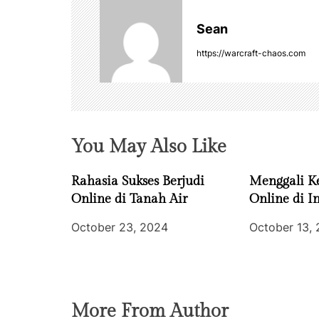
n
Sean
a
https://warcraft-chaos.com
v
i
g
You May Also Like
a
Rahasia Sukses Berjudi
Menggali K
t
Online di Tanah Air
Online di I
i
October 23, 2024
October 13,
o
n
More From Author