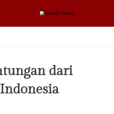
W
a
r
c
r
a
f
t
tungan dari
C
h
a
 Indonesia
o
s