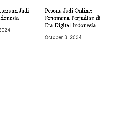
eseruan Judi
Pesona Judi Online:
ndonesia
Fenomena Perjudian di
Era Digital Indonesia
 2024
October 3, 2024